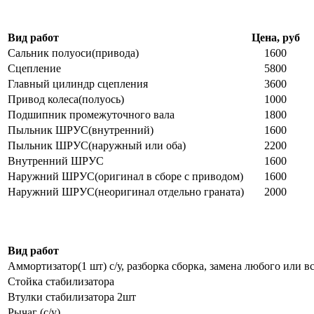
Вид работ
Цена, руб
Сальник полуоси(привода)
1600
Сцепление
5800
Главный цилиндр сцепления
3600
Привод колеса(полуось)
1000
Подшипник промежуточного вала
1800
Пыльник ШРУС(внутренний)
1600
Пыльник ШРУС(наружный или оба)
2200
Внутренний ШРУС
1600
Наружний ШРУС(оригинал в сборе с приводом)
1600
Наружний ШРУС(неоригинал отдельно граната)
2000
Вид работ
Аммортизатор(1 шт) с/у, разборка сборка, замена любого или в
Стойка стабилизатора
Втулки стабилизатора 2шт
Рычаг (с/у)